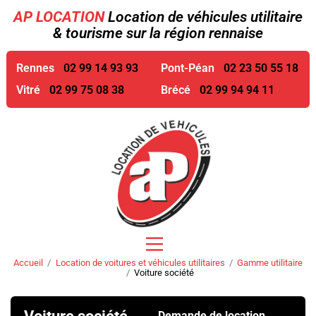
AP LOCATION
Location de véhicules utilitaire
& tourisme sur la région rennaise
Rennes
02 99 14 93 93
Pont-Péan
02 23 50 55 18
Vitré
02 99 75 08 38
Brécé
02 99 94 94 11
Accueil
Location de voitures et véhicules utilitaires
Gamme utilitaire
Voiture société