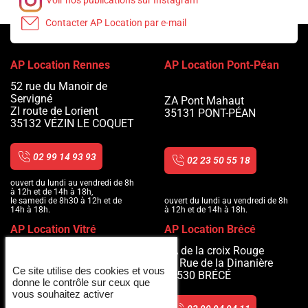
Voir nos publications sur Instagram
Contacter AP Location par e-mail
AP Location Rennes
AP Location Pont-Péan
52 rue du Manoir de
Servigné
ZA Pont Mahaut
ZI route de Lorient
35131
PONT-PÉAN
35132
VÉZIN LE COQUET
02 99 14 93 93
02 23 50 55 18
ouvert du lundi au vendredi de 8h
à 12h et de 14h à 18h,
ouvert du lundi au vendredi de 8h
le samedi de 8h30 à 12h et de
à 12h et de 14h à 18h.
14h à 18h.
AP Location Vitré
AP Location Brécé
ZA de la croix Rouge
12 Avenue d'Helmstedt
10 Rue de la Dinanière
35500
VITRÉ
Ce site utilise des cookies et vous
35530
BRÉCÉ
donne le contrôle sur ceux que
vous souhaitez activer
02 99 75 08 38