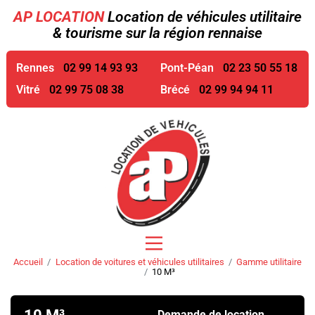
AP LOCATION
Location de véhicules utilitaire
& tourisme sur la région rennaise
Rennes
02 99 14 93 93
Pont-Péan
02 23 50 55 18
Vitré
02 99 75 08 38
Brécé
02 99 94 94 11
Accueil
Location de voitures et véhicules utilitaires
Gamme utilitaire
10 M³